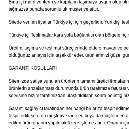
Bina içi merdivenlerin ve kapıların taşımaya uygun olup olma
sığmazsa burada sorumluluk müşteriye aittir.
Sitede verilen fiyatlar Türkiye içi için geçerlidir. Yurt dışı tes
Türkiye içi Teslimatlar kara yola bağlantısı olan bölgeler için
Üretim, taşıma ve teslimat süreçlerinde elde olmayan ve be
olduğunuz anlayış için teşekkür eder, ürünlerimizi güzel gün
GARANTİ KOŞULLARI
Sitemizde satışa sunulan ürünlerin tamamı üretici firmaların ga
ürünlerin arızalanması durumunda ürün tarafımıza faturası ve 
servisine bizim tarafımızdan ulaştırıldıktan sonra belirttiğin
Garanti sağlayıcı tarafından her hangi bir arıza tespit edi
tespit edilirse ürün müşteriye iade edilir ya da müşteriden o
edilen ürün onarım yapılmak üzere işleme alınır. Onarım i