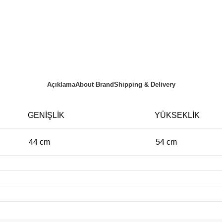
Açıklama
About Brand
Shipping & Delivery
GENIŞLIK
YÜKSEKLIK
44 cm
54 cm