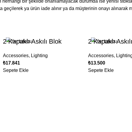
n herhangi bir şekilde onarılamayacak durumda ise yenisi stokta
ta geçilerek ya ürün iade alınır ya da müşterinin onayı alınarak 
2 Kapaklı Askılı Blok
2 Kapaklı Askıl
Accessories
,
Lighting
Accessories
,
Lightin
₺
17.841
₺
13.500
Sepete Ekle
Sepete Ekle