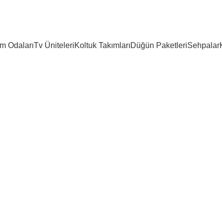
m Odaları
Tv Üniteleri
Koltuk Takımları
Düğün Paketleri
Sehpalar