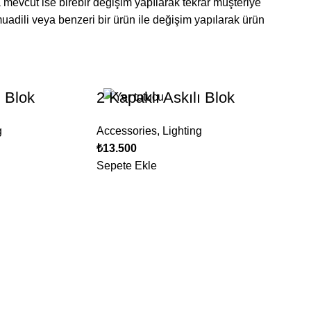
 mevcut ise birebir değişim yapılarak tekrar müşteriye
muadili veya benzeri bir ürün ile değişim yapılarak ürün
ı Blok
2 Kapaklı Askılı Blok
g
Accessories
,
Lighting
₺
13.500
Sepete Ekle