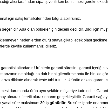
dığı alıcı tarafından sipariş verilirken belirtilmesi gerekmekted
limat için satış temsilcilerinden bilgi alabilirsiniz.
 geçerlidir. Ada olan bölgeler için geçerli değildir. Bilgi için müş
klenmeyen nedenlerden ötürü ortaya çıkabilecek olası gecikme ve
lerde keyifle kullanmanızı dileriz.
rantisi altındadır. Ürünlerin garanti süresini, garanti içeriğini ve
arızanın ne olduğuna dair bir bilgilendirme notu ile birlikte gön
iz arıza dikkate alınarak teste tabi tutulur. Ürünün arızası garanti
lmemesi durumunda ürün aynı şekilde müşteriye iade edilir. Garan
nay alınarak ücretli olarak onarım gerçekleştirilir. Garanti sağla
çin yasal süre maksimum
30 iş günüdür
. Bu süre içinde onarımı