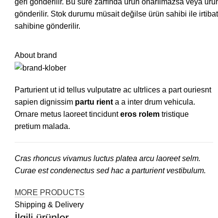
geri gönderilir. Bu süre zarfında ürün onarılmazsa veya ürü
gönderilir. Stok durumu müsait değilse ürün sahibi ile irtiba
sahibine gönderilir.
About brand
Parturient ut id tellus vulputatre ac ultrlices a part ouriesnt
sapien dignissim
partu rient
a a inter drum vehicula.
Ornare metus laoreet tincidunt
eros rolem
tristique
pretium malada.
Cras rhoncus vivamus luctus platea arcu laoreet selm.
Curae est condenectus sed hac a parturient vestibulum.
MORE PRODUCTS
Shipping & Delivery
İlgili ürünler