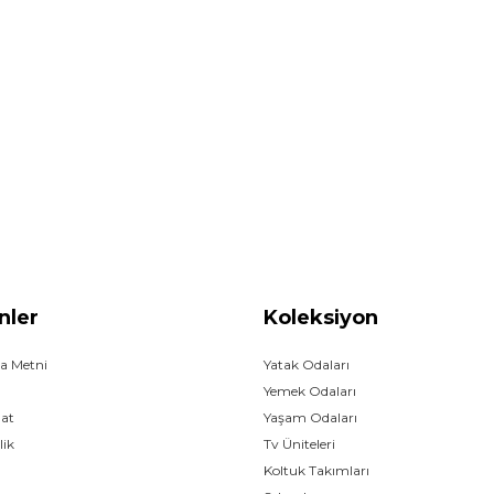
nler
Koleksiyon
a Metni
Yatak Odaları
Yemek Odaları
mat
Yaşam Odaları
lik
Tv Üniteleri
Koltuk Takımları