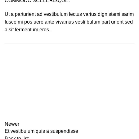
COMMODO SCELERISQUE.
Ut a parturient ad vestibulum lectus varius dignistami sarim
fusce mi pos uere ante vivamus vesti bulum part urient sed
a sit fermentum eros.
Newer
Et vestibulum quis a suspendisse
Back to list