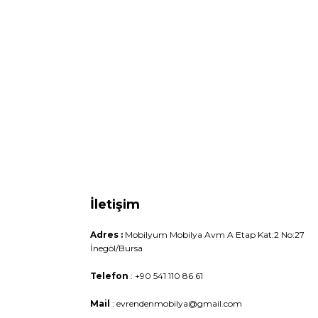
İletişim
Adres :
Mobilyum Mobilya Avm A Etap Kat:2 No:27
İnegöl/Bursa
Telefon
: +90 541 110 86 61
Mail
: evrendenmobilya@gmail.com