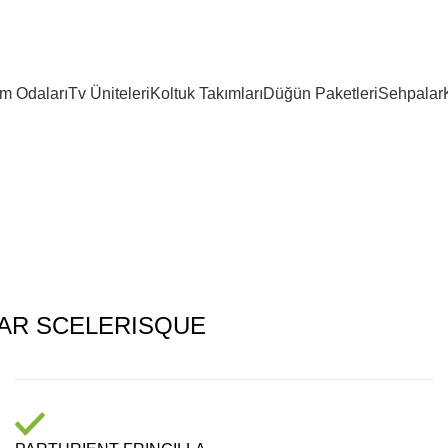
m Odaları
Tv Üniteleri
Koltuk Takımları
Düğün Paketleri
Sehpalar
AR SCELERISQUE