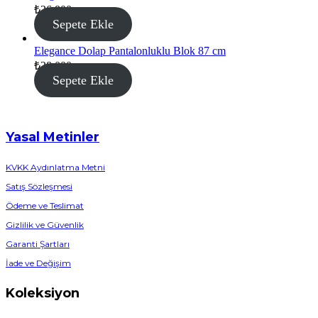
₺
26.800
Sepete Ekle
Elegance Dolap Pantalonluklu Blok 87 cm
₺
28.000
Sepete Ekle
Yasal Metinler
KVKK Aydınlatma Metni
Satış Sözleşmesi
Ödeme ve Teslimat
Gizlilik ve Güvenlik
Garanti Şartları
İade ve Değişim
Koleksiyon