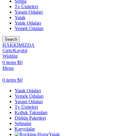
Sehpa
Tv Üniteleri
Yaşam Odaları
Yatak
Yatak Odaları
Yemek Odaları
Search
HAKKIMIZDA
Giriş/Kaydol
Wishlist
0
items
₺
0
Menu
0
items
₺
0
Yatak Odaları
Yemek Odaları
Yaşam Odaları
Tv Üniteleri
Koltuk Takımları
Düğün Paketleri
Sehpalar
Karyolalar
Yatak