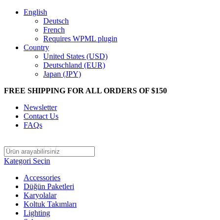
English
Deutsch
French
Requires WPML plugin
Country
United States (USD)
Deutschland (EUR)
Japan (JPY)
FREE SHIPPING FOR ALL ORDERS OF $150
Newsletter
Contact Us
FAQs
Kategori Seçin
Accessories
Düğün Paketleri
Karyolalar
Koltuk Takımları
Lighting