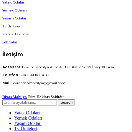
Yatak Odaları
Yemek Odaları
Yaşam Odaları
Tv Üniteleri
Koltuk Takımları
Sehpalar
İletişim
Adres :
Mobilyum Mobilya Avm A Etap Kat:2 No:27 İnegöl/Bursa
Telefon
: +90 541 110 86 61
Mail
: evrendenmobilya@gmail.com
Rixos Mobilya
Tüm Hakları Saklıdır
Search
Yatak Odaları
Yemek Odaları
Yaşam Odaları
Tv Üniteleri