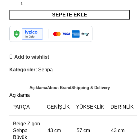
SEPETE EKLE
Add to wishlist
Kategoriler:
Sehpa
Açıklama
About Brand
Shipping & Delivery
Açıklama
PARÇA
GENIŞLIK
YÜKSEKLIK
DERINLIK
Beige Zigon
Sehpa
43 cm
57 cm
43 cm
Büyük