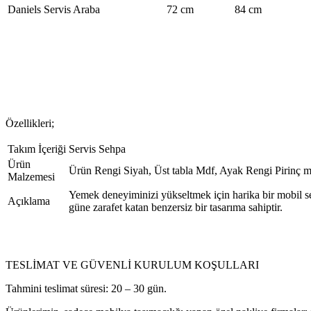
Daniels Servis Araba
72 cm
84 cm
Özellikleri;
Takım İçeriği
Servis Sehpa
Ürün
Ürün Rengi Siyah, Üst tabla Mdf, Ayak Rengi Pirinç me
Malzemesi
Yemek deneyiminizi yükseltmek için harika bir mobil ser
Açıklama
güne zarafet katan benzersiz bir tasarıma sahiptir.
TESLİMAT VE GÜVENLİ KURULUM KOŞULLARI
Tahmini teslimat süresi: 20 – 30 gün.