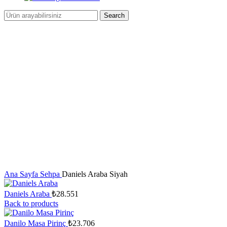
Search
Click to enlarge
Ana Sayfa
Sehpa
Daniels Araba Siyah
Daniels Araba
₺
28.551
Back to products
Danilo Masa Pirinç
₺
23.706