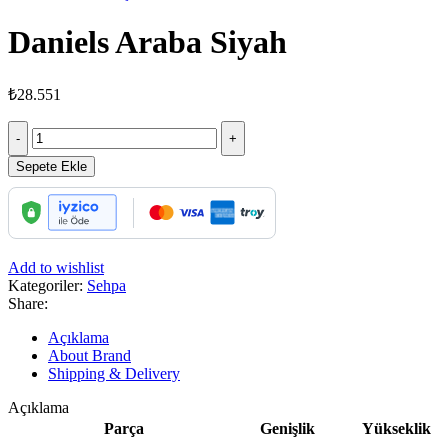
Daniels Araba Siyah
₺
28.551
Daniels
Araba
Siyah
Sepete Ekle
adet
Add to wishlist
Kategoriler:
Sehpa
Share:
Açıklama
About Brand
Shipping & Delivery
Açıklama
Parça
Genişlik
Yükseklik