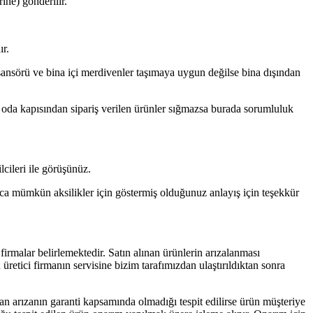
ine) gönderilir.
ır.
 asansörü ve bina içi merdivenler taşımaya uygun değilse bina dışından
da oda kapısından sipariş verilen ürünler sığmazsa burada sorumluluk
lcileri ile görüşünüz.
zca mümkün aksilikler için göstermiş olduğunuz anlayış için teşekkür
i firmalar belirlemektedir. Satın alınan ürünlerin arızalanması
üretici firmanın servisine bizim tarafımızdan ulaştırıldıktan sonra
dan arızanın garanti kapsamında olmadığı tespit edilirse ürün müşteriye