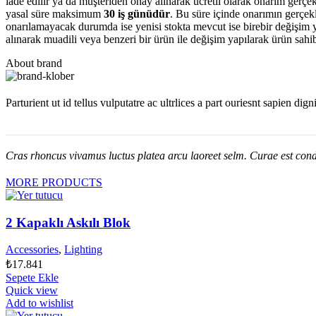
iade edilir ya da müşteriden onay alınarak ücretli olarak onarım gerçek
yasal süre maksimum
30 iş günüdür
. Bu süre içinde onarımın gerçek
onarılamayacak durumda ise yenisi stokta mevcut ise birebir değişim ya
alınarak muadili veya benzeri bir ürün ile değişim yapılarak ürün sahib
About brand
Parturient ut id tellus vulputatre ac ultrlices a part ouriesnt sapien dig
Cras rhoncus vivamus luctus platea arcu laoreet selm. Curae est cond
MORE PRODUCTS
2 Kapaklı Askılı Blok
Accessories
,
Lighting
₺
17.841
Sepete Ekle
Quick view
Add to wishlist