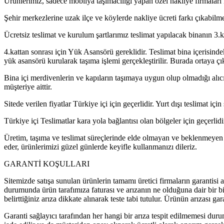
Ürünlerimiz, sadece mobilya taşımacılığı yapan özel nakliye firmaları i
Şehir merkezlerine uzak ilçe ve köylerde nakliye ücreti farkı çıkabilme
Ücretsiz teslimat ve kurulum şartlarımız teslimat yapılacak binanın 3.k
4.kattan sonrası için Yük Asansörü gereklidir. Teslimat bina içerisind
yük asansörü kurularak taşıma işlemi gerçekleştirilir. Burada ortaya çı
Bina içi merdivenlerin ve kapıların taşımaya uygun olup olmadığı alıcı
müşteriye aittir.
Sitede verilen fiyatlar Türkiye içi için geçerlidir. Yurt dışı teslimat için 
Türkiye içi Teslimatlar kara yola bağlantısı olan bölgeler için geçerlidi
Üretim, taşıma ve teslimat süreçlerinde elde olmayan ve beklenmeyen n
eder, ürünlerimizi güzel günlerde keyifle kullanmanızı dileriz.
GARANTİ KOŞULLARI
Sitemizde satışa sunulan ürünlerin tamamı üretici firmaların garantisi alt
durumunda ürün tarafımıza faturası ve arızanın ne olduğuna dair bir bil
belirttiğiniz arıza dikkate alınarak teste tabi tutulur. Ürünün arızası ga
Garanti sağlayıcı tarafından her hangi bir arıza tespit edilmemesi duru