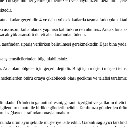
le Türkiye’nin her yerine (il merkezleri ve anayol üzerindeki tüm ilçeler
ktedir.
atına kadar geçerlidir. 4 ve daha yüksek katlarda taşıma farkı çıkmaktad
eki asansörü kullanılarak yapılırsa kat farkı ücreti alınmaz. Ancak bina
kacak yük asansörü ücreti alıcı tarafından ödenir.
 tarafından sipariş verilirken belirtilmesi gerekmektedir. Eğer bina ya
satış temsilcilerinden bilgi alabilirsiniz.
r. Ada olan bölgeler için geçerli değildir. Bilgi için müşteri müşteri temsi
edenlerden ötürü ortaya çıkabilecek olası gecikme ve telafisi tarafımı
ındadır. Ürünlerin garanti süresini, garanti içeriğini ve şartlarını üretic
gilendirme notu ile birlikte gönderilmelidir. Tarafımıza gönderilen ürün 
ranti sağlayıcı tarafından onaylanmalıdır.
munda ürün aynı şekilde müşteriye iade edilir. Garanti sağlayıcı tarafın