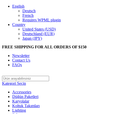
English
Deutsch
French
Requires WPML plugin
Country
United States (USD)
Deutschland (EUR)
Japan (JPY)
FREE SHIPPING FOR ALL ORDERS OF $150
Newsletter
Contact Us
FAQs
Kategori Seçin
Accessories
Düğün Paketleri
Karyolalar
Koltuk Takımları
Lighting