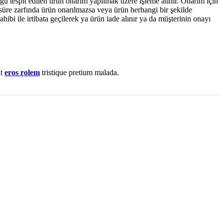
duğu tespit edilen ürün onarım yapılmak üzere işleme alınır. Onarım için
süre zarfında ürün onarılmazsa veya ürün herhangi bir şekilde
ibi ile irtibata geçilerek ya ürün iade alınır ya da müşterinin onayı
nt
eros rolem
tristique pretium malada.