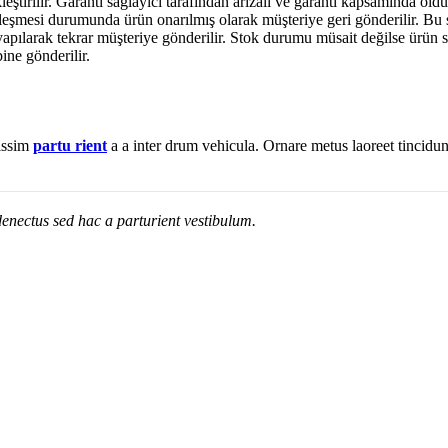
leştirilir. Garanti sağlayıcı tarafından arızalı ve garanti kapsamında ol
leşmesi durumunda ürün onarılmış olarak müşteriye geri gönderilir. Bu 
pılarak tekrar müşteriye gönderilir. Stok durumu müsait değilse ürün sah
ine gönderilir.
nissim
partu rient
a a inter drum vehicula. Ornare metus laoreet tincidu
enectus sed hac a parturient vestibulum.