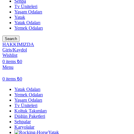
Sehpa
Tv Üniteleri
Yaşam Odaları
Yatak
Yatak Odaları
Yemek Odaları
Search
HAKKIMIZDA
Giriş/Kaydol
Wishlist
0
items
₺
0
Menu
0
items
₺
0
Yatak Odaları
Yemek Odaları
Yaşam Odaları
Tv Üniteleri
Koltuk Takımları
Düğün Paketleri
Sehpalar
Karyolalar
Yatak