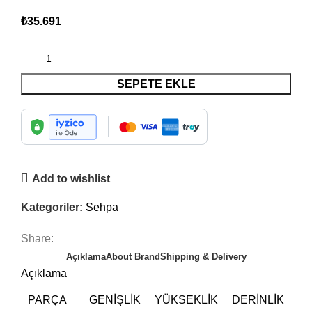
₺
35.691
SEPETE EKLE
Add to wishlist
Kategoriler:
Sehpa
Share:
Açıklama
About Brand
Shipping & Delivery
Açıklama
PARÇA
GENIŞLIK
YÜKSEKLIK
DERINLIK