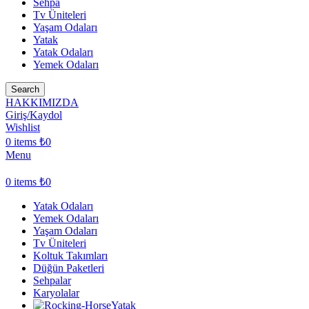
Sehpa
Tv Üniteleri
Yaşam Odaları
Yatak
Yatak Odaları
Yemek Odaları
Search
HAKKIMIZDA
Giriş/Kaydol
Wishlist
0
items
₺
0
Menu
0
items
₺
0
Yatak Odaları
Yemek Odaları
Yaşam Odaları
Tv Üniteleri
Koltuk Takımları
Düğün Paketleri
Sehpalar
Karyolalar
Yatak