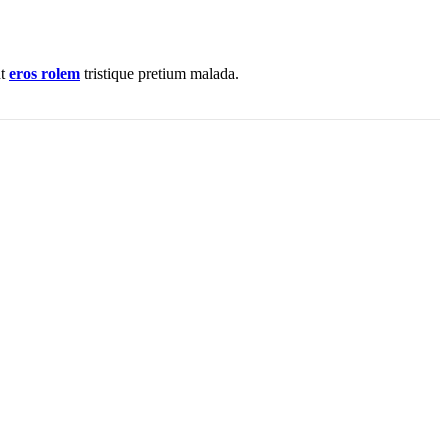
nt
eros rolem
tristique pretium malada.