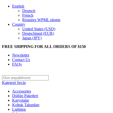
English
Deutsch
French
Requires WPML plugin
Country
United States (USD)
Deutschland (EUR)
Japan (JPY)
FREE SHIPPING FOR ALL ORDERS OF $150
Newsletter
Contact Us
FAQs
Kategori Seçin
Accessories
Düğün Paketleri
Karyolalar
Koltuk Takımları
Lighting