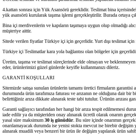
4.kattan sonrası için Yük Asansörü gereklidir. Teslimat bina içerisind
yük asansörü kurularak taşıma işlemi gerçekleştirilir. Burada ortaya çı
Bina içi merdivenlerin ve kapıların taşımaya uygun olup olmadığı alıcı
müşteriye aittir.
Sitede verilen fiyatlar Türkiye içi için geçerlidir. Yurt dışı teslimat için 
Türkiye içi Teslimatlar kara yola bağlantısı olan bölgeler için geçerlidi
Üretim, taşıma ve teslimat süreçlerinde elde olmayan ve beklenmeyen n
eder, ürünlerimizi güzel günlerde keyifle kullanmanızı dileriz.
GARANTİ KOŞULLARI
Sitemizde satışa sunulan ürünlerin tamamı üretici firmaların garantisi alt
durumunda ürün tarafımıza faturası ve arızanın ne olduğuna dair bir bil
belirttiğiniz arıza dikkate alınarak teste tabi tutulur. Ürünün arızası ga
Garanti sağlayıcı tarafından her hangi bir arıza tespit edilmemesi duru
iade edilir ya da müşteriden onay alınarak ücretli olarak onarım gerçek
yasal süre maksimum
30 iş günüdür
. Bu süre içinde onarımın gerçek
onarılamayacak durumda ise yenisi stokta mevcut ise birebir değişim ya
alınarak muadili veya benzeri bir ürün ile değişim yapılarak ürün sahib