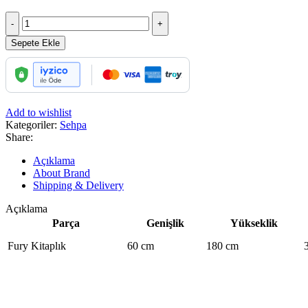
Fury
Kitaplık
adet
Sepete Ekle
Add to wishlist
Kategoriler:
Sehpa
Share:
Açıklama
About Brand
Shipping & Delivery
Açıklama
Parça
Genişlik
Yükseklik
Fury Kitaplık
60 cm
180 cm