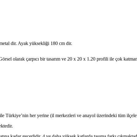
etal dir. Ayak yüksekliği 180 cm dir.
örsel olarak çarpıcı bir tasarım ve 20 x 20 x 1.20 profili ile çok katman
le Türkiye’nin her yerine (il merkezleri ve anayol üzerindeki tüm ilçeler
ktedir.
atına kadar geçerlidir. 4 ve daha yüksek katlarda taşıma farkı çıkmaktad