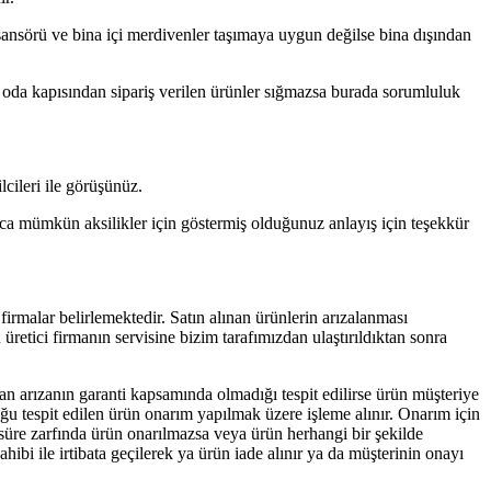
 asansörü ve bina içi merdivenler taşımaya uygun değilse bina dışından
da oda kapısından sipariş verilen ürünler sığmazsa burada sorumluluk
lcileri ile görüşünüz.
zca mümkün aksilikler için göstermiş olduğunuz anlayış için teşekkür
i firmalar belirlemektedir. Satın alınan ürünlerin arızalanması
üretici firmanın servisine bizim tarafımızdan ulaştırıldıktan sonra
dan arızanın garanti kapsamında olmadığı tespit edilirse ürün müşteriye
duğu tespit edilen ürün onarım yapılmak üzere işleme alınır. Onarım için
süre zarfında ürün onarılmazsa veya ürün herhangi bir şekilde
ibi ile irtibata geçilerek ya ürün iade alınır ya da müşterinin onayı