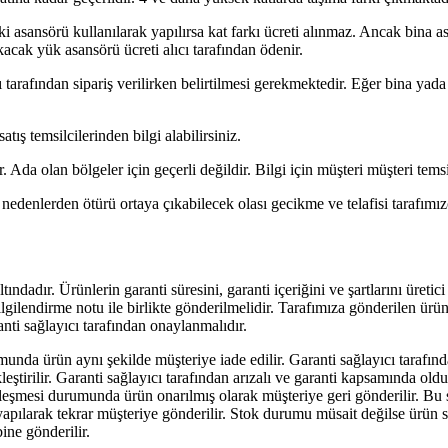
eki asansörü kullanılarak yapılırsa kat farkı ücreti alınmaz. Ancak bina
kacak yük asansörü ücreti alıcı tarafından ödenir.
 tarafından sipariş verilirken belirtilmesi gerekmektedir. Eğer bina ya
satış temsilcilerinden bilgi alabilirsiniz.
r. Ada olan bölgeler için geçerli değildir. Bilgi için müşteri müşteri temsi
edenlerden ötürü ortaya çıkabilecek olası gecikme ve telafisi tarafımı
ındadır. Ürünlerin garanti süresini, garanti içeriğini ve şartlarını üretic
gilendirme notu ile birlikte gönderilmelidir. Tarafımıza gönderilen ürün 
ranti sağlayıcı tarafından onaylanmalıdır.
munda ürün aynı şekilde müşteriye iade edilir. Garanti sağlayıcı tarafın
leştirilir. Garanti sağlayıcı tarafından arızalı ve garanti kapsamında ol
leşmesi durumunda ürün onarılmış olarak müşteriye geri gönderilir. Bu 
pılarak tekrar müşteriye gönderilir. Stok durumu müsait değilse ürün sah
ine gönderilir.