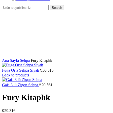
Search
Click to enlarge
Ana Sayfa
Sehpa
Fury Kitaplık
Fuga Orta Sehpa Siyah
₺
30.515
Back to products
Gaia 3 lü Zigon Sehpa
₺
20.561
Fury Kitaplık
₺
29.316