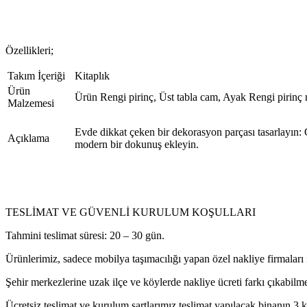
Özellikleri;
Takım İçeriği
Kitaplık
Ürün
Ürün Rengi pirinç, Üst tabla cam, Ayak Rengi pirinç m
Malzemesi
Evde dikkat çeken bir dekorasyon parçası tasarlayın: G
Açıklama
modern bir dokunuş ekleyin.
TESLİMAT VE GÜVENLİ KURULUM KOŞULLARI
Tahmini teslimat süresi: 20 – 30 gün.
Ürünlerimiz, sadece mobilya taşımacılığı yapan özel nakliye firmaları i
Şehir merkezlerine uzak ilçe ve köylerde nakliye ücreti farkı çıkabilme
Ücretsiz teslimat ve kurulum şartlarımız teslimat yapılacak binanın 3.k