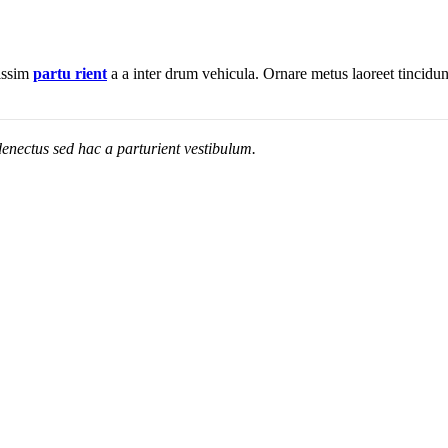
nissim
partu rient
a a inter drum vehicula. Ornare metus laoreet tincidu
enectus sed hac a parturient vestibulum.
₺
17.841
Sepete Ekle