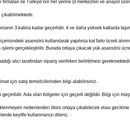
irmaları ile Türkiye’nin her yerine (il merkezleri ve anayol üzeri
 çıkabilmektedir.
binanın 3.katına kadar geçerlidir. 4 ve daha yüksek katlarda taşım
 içerisindeki asansörü kullanılarak yapılırsa kat farkı ücreti al
lemi gerçekleştirilir. Burada ortaya çıkacak yük asansörü ücreti
dığı alıcı tarafından sipariş verilirken belirtilmesi gerekmekted
limat için satış temsilcilerinden bilgi alabilirsiniz.
 geçerlidir. Ada olan bölgeler için geçerli değildir. Bilgi için müş
klenmeyen nedenlerden ötürü ortaya çıkabilecek olası gecikme ve
lerde keyifle kullanmanızı dileriz.