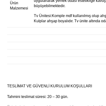
uygulanarak yemek odası estetikliğe kavuş
Ürün
büyüyebilmektedir.
Malzemesi
Tv Ünitesi:Komple mdf kullanılmış olup ahşa
Kulplar ahşap boyalıdır. Tv ünite altında od
TESLİMAT VE GÜVENLİ KURULUM KOŞULLARI
Tahmini teslimat süresi: 20 – 30 gün.