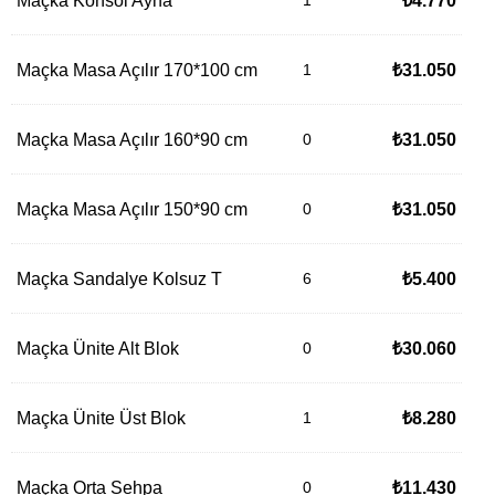
Maçka Konsol Ayna
₺
4.770
Maçka Masa Açılır 170*100 cm
₺
31.050
Maçka Masa Açılır 160*90 cm
₺
31.050
Maçka Masa Açılır 150*90 cm
₺
31.050
Maçka Sandalye Kolsuz T
₺
5.400
Maçka Ünite Alt Blok
₺
30.060
Maçka Ünite Üst Blok
₺
8.280
Maçka Orta Sehpa
₺
11.430