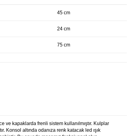
45 cm
24 cm
75 cm
 ve kapaklarda frenli sistem kullanılmıştır. Kulplar
ır. Konsol altında odanıza renk katacak led ışık