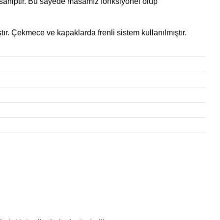
sahiptir. Bu sayede masamız fonksiyonel olup
ır. Çekmece ve kapaklarda frenli sistem kullanılmıştır.