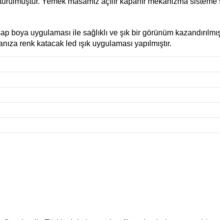
turulmuştur. Yemek masamız açılır kapanır mekanizma sisteme 
p boya uygulaması ile sağlıklı ve şık bir görünüm kazandırılmışt
anıza renk katacak led ışık uygulaması yapılmıştır.