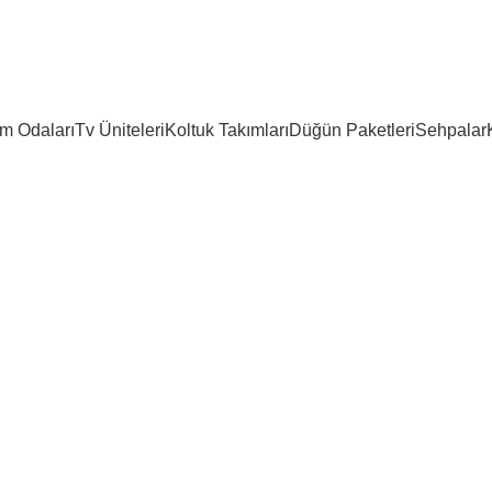
m Odaları
Tv Üniteleri
Koltuk Takımları
Düğün Paketleri
Sehpalar