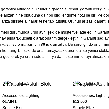
rantisi altındadır. Ürünlerin garanti süresini, garanti içeriğini ve
arızanın ne olduğuna dair bir bilgilendirme notu ile birlikte gön
iz arıza dikkate alınarak teste tabi tutulur. Ürünün arızası garanti
lmemesi durumunda ürün aynı şekilde müşteriye iade edilir. Garan
nay alınarak ücretli olarak onarım gerçekleştirilir. Garanti sağla
çin yasal süre maksimum
30 iş günüdür
. Bu süre içinde onarımı
n herhangi bir şekilde onarılamayacak durumda ise yenisi stokta
ta geçilerek ya ürün iade alınır ya da müşterinin onayı alınarak 
2 Kapaklı Askılı Blok
2 Kapaklı Askıl
Accessories
,
Lighting
Accessories
,
Lightin
₺
17.841
₺
13.500
Sepete Ekle
Sepete Ekle