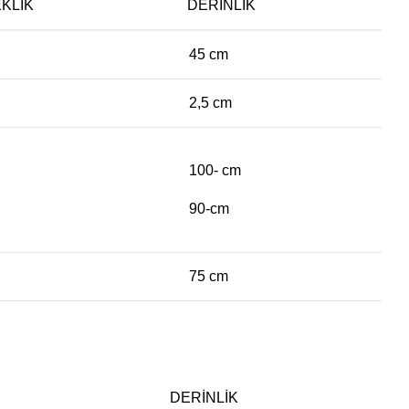
KLIK
DERINLIK
45 cm
2,5 cm
100- cm
90-cm
75 cm
DERINLIK