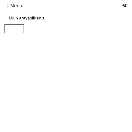
Menu
₺
0
Search
Click to enlarge