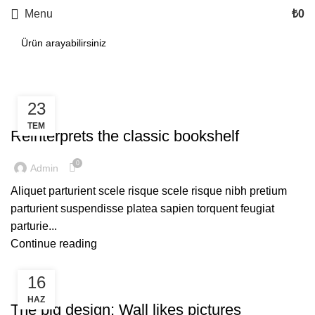
Menu
₺
0
23
DESIGN TRENDS
TEM
Reinterprets the classic bookshelf
0
Admin
Aliquet parturient scele risque scele risque nibh pretium
parturient suspendisse platea sapien torquent feugiat
parturie...
Continue reading
16
DESIGN TRENDS
HAZ
The big design: Wall likes pictures