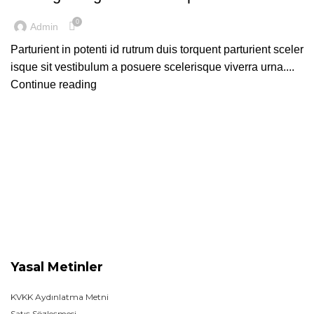
0
Admin
Parturient in potenti id rutrum duis torquent parturient sceler
isque sit vestibulum a posuere scelerisque viverra urna....
Continue reading
Yasal Metinler
KVKK Aydınlatma Metni
Satış Sözleşmesi