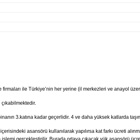
irmaları ile Türkiye’nin her yerine (il merkezleri ve anayol üzeri
 çıkabilmektedir.
binanın 3.katına kadar geçerlidir. 4 ve daha yüksek katlarda taşım
 içerisindeki asansörü kullanılarak yapılırsa kat farkı ücreti al
lemi gerçekleştirilir. Burada ortaya çıkacak yük asansörü ücreti