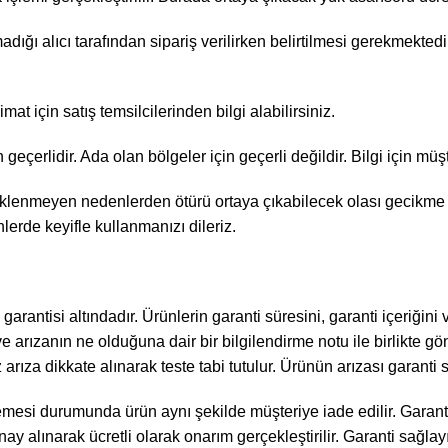
dığı alıcı tarafından sipariş verilirken belirtilmesi gerekmekted
limat için satış temsilcilerinden bilgi alabilirsiniz.
 geçerlidir. Ada olan bölgeler için geçerli değildir. Bilgi için müş
klenmeyen nedenlerden ötürü ortaya çıkabilecek olası gecikme ve
lerde keyifle kullanmanızı dileriz.
rantisi altındadır. Ürünlerin garanti süresini, garanti içeriğini ve
arızanın ne olduğuna dair bir bilgilendirme notu ile birlikte gön
iz arıza dikkate alınarak teste tabi tutulur. Ürünün arızası garanti
lmemesi durumunda ürün aynı şekilde müşteriye iade edilir. Garan
nay alınarak ücretli olarak onarım gerçekleştirilir. Garanti sağla