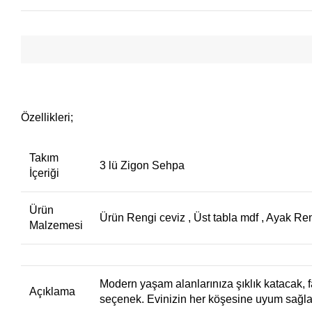
Özellikleri;
Takım
3 lü Zigon Sehpa
İçeriği
Ürün
Ürün Rengi ceviz , Üst tabla mdf , Ayak Ren
Malzemesi
Modern yaşam alanlarınıza şıklık katacak, fa
Açıklama
seçenek. Evinizin her köşesine uyum sağlayac