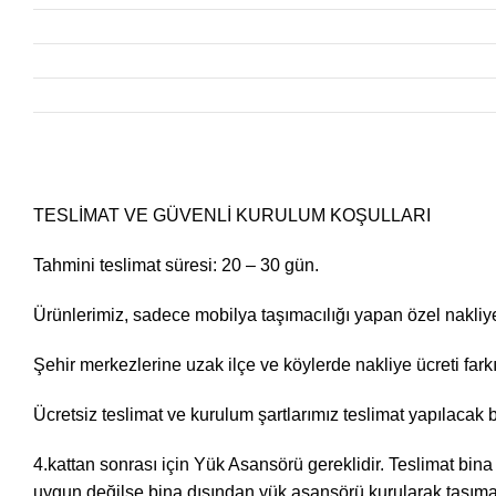
TESLİMAT VE GÜVENLİ KURULUM KOŞULLARI
Tahmini teslimat süresi: 20 – 30 gün.
Ürünlerimiz, sadece mobilya taşımacılığı yapan özel nakliye f
Şehir merkezlerine uzak ilçe ve köylerde nakliye ücreti farkı
Ücretsiz teslimat ve kurulum şartlarımız teslimat yapılacak 
4.kattan sonrası için Yük Asansörü gereklidir. Teslimat bina
uygun değilse bina dışından yük asansörü kurularak taşıma iş