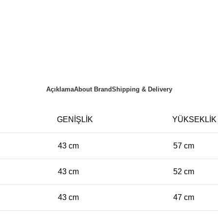
Açıklama
About Brand
Shipping & Delivery
GENIŞLIK
YÜKSEKLIK
43 cm
57 cm
43 cm
52 cm
43 cm
47 cm