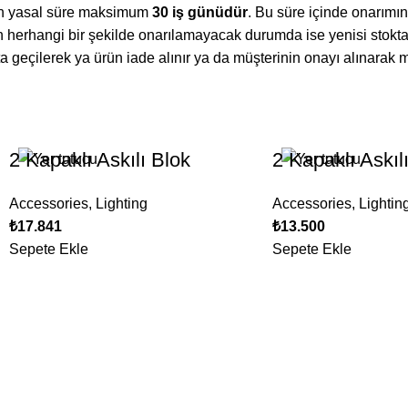
çin yasal süre maksimum
30 iş günüdür
. Bu süre içinde onarımı
n herhangi bir şekilde onarılamayacak durumda ise yenisi stokta
ta geçilerek ya ürün iade alınır ya da müşterinin onayı alınarak 
2 Kapaklı Askılı Blok
2 Kapaklı Askıl
Accessories
,
Lighting
Accessories
,
Lightin
₺
17.841
₺
13.500
Sepete Ekle
Sepete Ekle