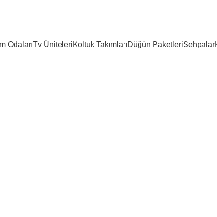
m Odaları
Tv Üniteleri
Koltuk Takımları
Düğün Paketleri
Sehpalar