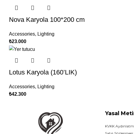
Nova Karyola 100*200 cm
Accessories
,
Lighting
₺
23.000
Lotus Karyola (160’LIK)
Accessories
,
Lighting
₺
42.300
Yasal Meti
KVKK Aydınlatm
Satış Sözleşmesi