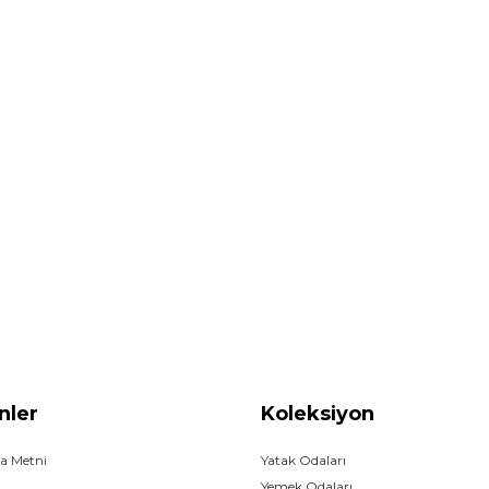
nler
Koleksiyon
a Metni
Yatak Odaları
Yemek Odaları