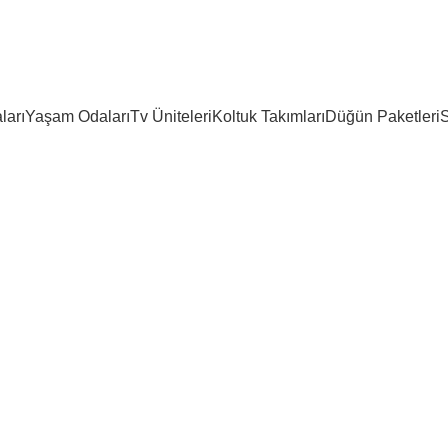
ları
Yaşam Odaları
Tv Üniteleri
Koltuk Takımları
Düğün Paketleri
S