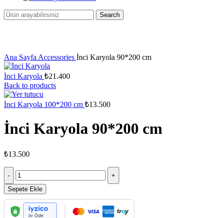
Search
Click to enlarge
Ana Sayfa
Accessories
İnci Karyola 90*200 cm
İnci Karyola
₺21.400
Back to products
İnci Karyola 100*200 cm
₺
13.500
İnci Karyola 90*200 cm
₺
13.500
İnci
Karyola
90*200
Sepete Ekle
cm
adet