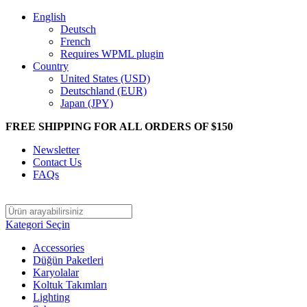
English
Deutsch
French
Requires WPML plugin
Country
United States (USD)
Deutschland (EUR)
Japan (JPY)
FREE SHIPPING FOR ALL ORDERS OF $150
Newsletter
Contact Us
FAQs
Kategori Seçin
Accessories
Düğün Paketleri
Karyolalar
Koltuk Takımları
Lighting