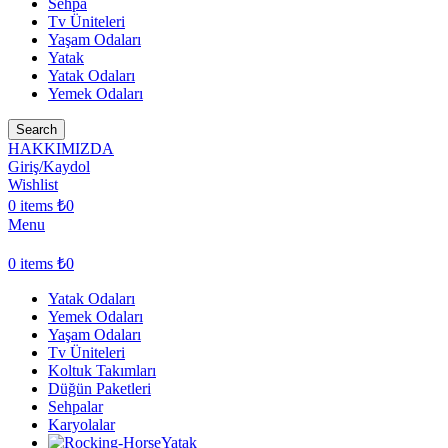
Sehpa
Tv Üniteleri
Yaşam Odaları
Yatak
Yatak Odaları
Yemek Odaları
Search
HAKKIMIZDA
Giriş/Kaydol
Wishlist
0
items
₺
0
Menu
0
items
₺
0
Yatak Odaları
Yemek Odaları
Yaşam Odaları
Tv Üniteleri
Koltuk Takımları
Düğün Paketleri
Sehpalar
Karyolalar
Yatak