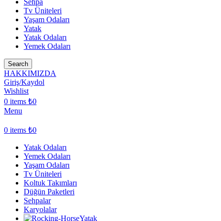
Sehpa
Tv Üniteleri
Yaşam Odaları
Yatak
Yatak Odaları
Yemek Odaları
Search
HAKKIMIZDA
Giriş/Kaydol
Wishlist
0
items
₺
0
Menu
0
items
₺
0
Yatak Odaları
Yemek Odaları
Yaşam Odaları
Tv Üniteleri
Koltuk Takımları
Düğün Paketleri
Sehpalar
Karyolalar
Yatak