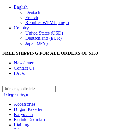
English
Deutsch
French
Requires WPML plugin
Country
United States (USD)
Deutschland (EUR)
Japan (JPY)
FREE SHIPPING FOR ALL ORDERS OF $150
Newsletter
Contact Us
FAQs
Kategori Seçin
Accessories
Düğün Paketleri
Karyolalar
Koltuk Takımları
Lighting