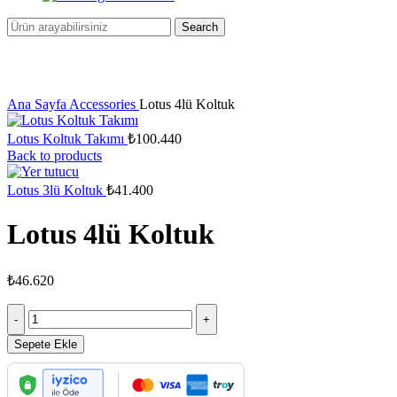
Search
Click to enlarge
Ana Sayfa
Accessories
Lotus 4lü Koltuk
Lotus Koltuk Takımı
₺100.440
Back to products
Lotus 3lü Koltuk
₺
41.400
Lotus 4lü Koltuk
₺
46.620
Lotus
4lü
Koltuk
Sepete Ekle
adet