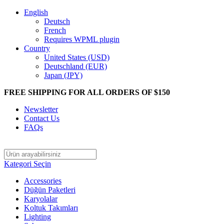
English
Deutsch
French
Requires WPML plugin
Country
United States (USD)
Deutschland (EUR)
Japan (JPY)
FREE SHIPPING FOR ALL ORDERS OF $150
Newsletter
Contact Us
FAQs
Kategori Seçin
Accessories
Düğün Paketleri
Karyolalar
Koltuk Takımları
Lighting