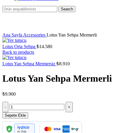
Search
Click to enlarge
Ana Sayfa
Accessories
Lotus Yan Sehpa Mermerli
Lotus Orta Sehpa
₺
14.580
Back to products
Lotus Yan Sehpa Mermersiz
₺
8.910
Lotus Yan Sehpa Mermerli
₺
9.900
Lotus
Yan
Sehpa
Sepete Ekle
Mermerli
adet