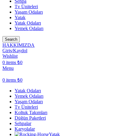
Sehpa
Tv Üniteleri
Yaşam Odaları
Yatak
Yatak Odaları
Yemek Odaları
Search
HAKKIMIZDA
Giriş/Kaydol
Wishlist
0
items
₺
0
Menu
0
items
₺
0
Yatak Odaları
Yemek Odaları
Yaşam Odaları
Tv Üniteleri
Koltuk Takımları
Düğün Paketleri
Sehpalar
Karyolalar
Yatak